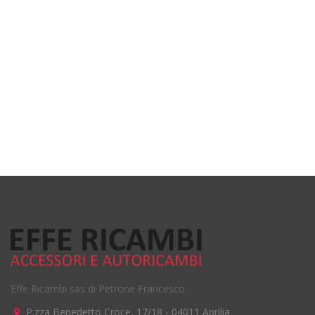
Effe Ricambi sas di Petrone Francesco
P.zza Benedetto Croce, 17/18
-
04011
Aprilia