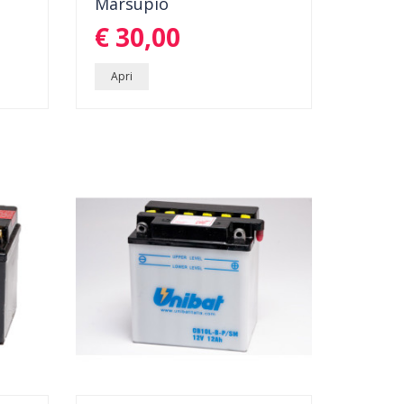
Marsupio
GOLD
MARSUPIO PER MOTO SCOOTER DA
€ 30,00
GAMBA CON TOUCH SCREEN...
li
dettagli
Apri