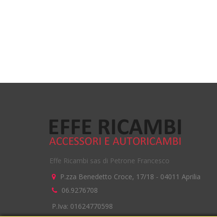
Effe Ricambi sas di Petrone Francesco
P.zza Benedetto Croce, 17/18
-
04011
Aprilia
06.9276708
P.Iva: 01624770598