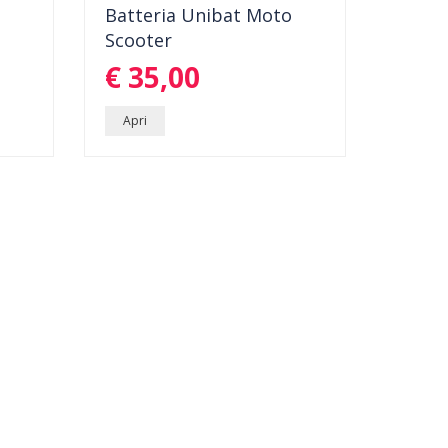
Batteria Unibat Moto
ER.
BATTERIA UNIBAT PRO SCOOTER E
Scooter
MOTO. CORRENTE DI SPUNTO...
li
€ 35,00
dettagli
Apri