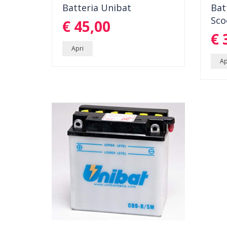
Batteria Unibat
Bat
BATTERIA PER MOTO E SCOOTER.
BATT
Sco
€ 45,00
CORRENTE DI SPUNTO;1...
COOR
dettagli
€ 
Apri
Ap