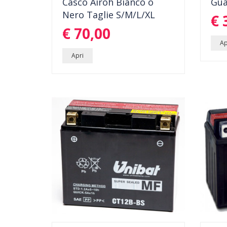
Casco Airoh Bianco o
Gua
CASCO AIROH BIANCO TAGLIA M CM
GUANT
Nero Taglie S/M/L/XL
€ 
57/58
NER
dettagli
€ 70,00
Ap
Apri