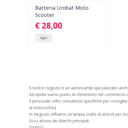
Batteria Unibat Moto
CORRENTE DI SPUNTO:130 AH:9
Scooter
MISURE:135X75X139
dettagli
€ 28,00
Apri
Il nostro negozio è un autoricambi specializzato anch
Ad Aprilia siamo punto di riferimento nel commercio d
Il personale offre consulenze specifiche per consigliar
al motociclista.
In Negozio offriamo un'ampia scelta di articoli per ri
Ecco alcune dei Marchi principali:
DENSO