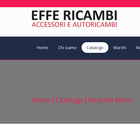
Home
Chi siamo
Catalogo
Marchi
N
Home
|
Catalogo
|
Ricambi Moto