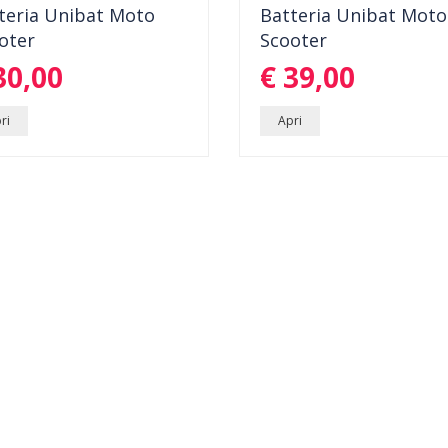
teria Unibat Moto
Batteria Unibat Moto
ERIA PER MOTO,SCOTTER.
BATTERIA UNIBAT MOTO SCOOT
oter
Scooter
ENTE DI SPUNTO:120...
CORRENTE DI SPUNTO:...
dettagli
dettag
30,00
€ 39,00
ri
Apri