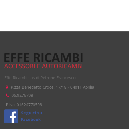
Effe Ricambi sas di Petrone Francesco
P.zza Benedetto Croce, 17/18
-
04011
Aprilia
06.9276708
P.Iva: 01624770598
Seguici su
Facebook