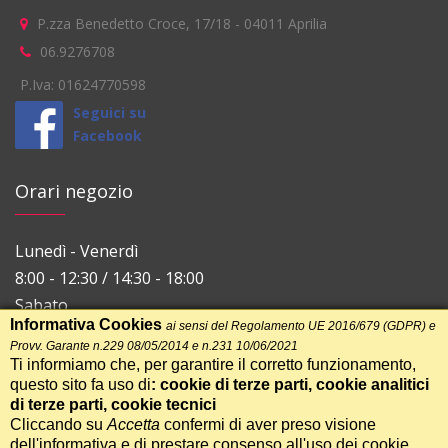
P.zza Benedetto Croce, 17/18
-
04011
Aprilia
06.9276708
P.Iva: 01624770598
Seguici su
Facebook
Orari negozio
Lunedì - Venerdì
8:00 - 12:30 / 14:30 - 18:00
Sabato
Informativa Cookies
ai sensi del Regolamento UE 2016/679 (GDPR) e
8:00 - 12:30
Provv. Garante n.229 08/05/2014 e n.231 10/06/2021
Ti informiamo che, per garantire il corretto funzionamento,
questo sito fa uso di
: cookie di terze parti, cookie analitici
di terze parti, cookie tecnici
Cliccando su
Accetta
confermi di aver preso visione
dell'informativa e di prestare consenso all'uso dei cookie.