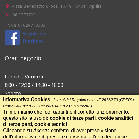
P.zza Benedetto Croce, 17/18
-
04011
Aprilia
06.9276708
P.Iva: 01624770598
Seguici su
Facebook
Orari negozio
Lunedì - Venerdì
8:00 - 12:30 / 14:30 - 18:00
Sabato
Informativa Cookies
ai sensi del Regolamento UE 2016/679 (GDPR) e
8:00 - 12:30
Provv. Garante n.229 08/05/2014 e n.231 10/06/2021
Ti informiamo che, per garantire il corretto funzionamento,
questo sito fa uso di
: cookie di terze parti, cookie analitici
di terze parti, cookie tecnici
Cliccando su
Accetta
confermi di aver preso visione
dell'informativa e di prestare consenso all'uso dei cookie.