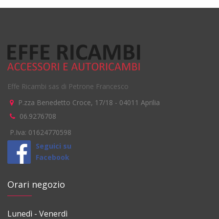
Effe Ricambi sas di Petrone Francesco
P.zza Benedetto Croce, 17/18
-
04011
Aprilia
06.9276708
P.Iva: 01624770598
Seguici su
Facebook
Orari negozio
Lunedì - Venerdì